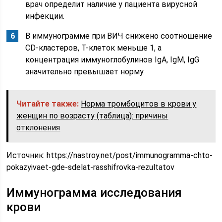
врач определит наличие у пациента вирусной
инфекции.
В иммунограмме при ВИЧ снижено соотношение
CD-кластеров, Т-клеток меньше 1, а
концентрация иммуноглобулинов IgA, IgM, IgG
значительно превышает норму.
Читайте также:
Норма тромбоцитов в крови у
женщин по возрасту (таблица): причины
отклонения
Источник:
https://nastroy.net/post/immunogramma-chto-
pokazyivaet-gde-sdelat-rasshifrovka-rezultatov
Иммунограмма исследования
крови