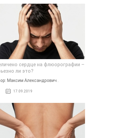
еличено сердце на флюорографии –
рьезно ли это?
ор: Максим Александрович .
17.09.2019