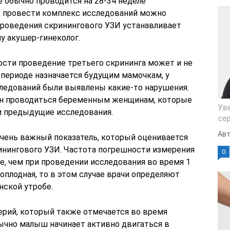
 обычно проводится на 28-34 неделе
х провести комплекс исследований можно
 проведения скринингового УЗИ устанавливает
 акушер-гинеколог.
сти проведение третьего скрининга может и не
 периоде назначается будущим мамочкам, у
ледований были выявлены какие-то нарушения.
ен проводиться беременным женщинам, которые
Ув
и предыдущие исследования.
се
Авт
чень важный показатель, который оценивается
инингового УЗИ. Частота погрешности измерения
0
е, чем при проведении исследования во время 1
оплодная, то в этом случае врачи определяют
ской утробе.
рий, который также отмечается во время
ычно малыш начинает активно двигаться в