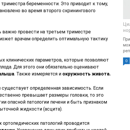
 триместра беременности. Это приводит к тому,
тановлено во время второго скринингового
Ци
но
ь важно провести на третьем триместре
оможет врачам определить оптимальную тактику
При
мож
реп
ых клинических параметров, которые позволяют
0
лода. Для этого они обязательно оценивают
малыша
. Также измеряется и
окружность живота.
 существует определенная зависимость. Если
ственно превышает размеры головки, то это
ии опасной патологии печени и быть признаком
ыточной жидкости (асцита).
 ортопедических патологий проводится