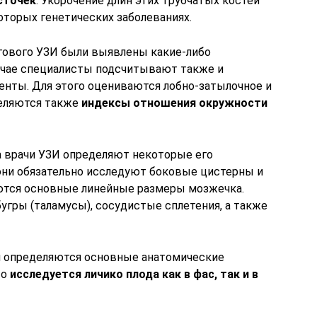
сточек
. Укорочение длин этих трубчатых костей
оторых генетических заболеваниях.
гового УЗИ были выявлены какие-либо
лучае специалисты подсчитывают также и
нты. Для этого оцениваются лобно-затылочное и
еляются также
индексы отношения окружности
а врачи УЗИ определяют некоторые его
они обязательно исследуют боковые цистерны и
ются основные линейные размеры мозжечка.
угры (таламусы), сосудистые сплетения, а также
я определяются основные анатомические
то
исследуется личико плода как в фас, так и в