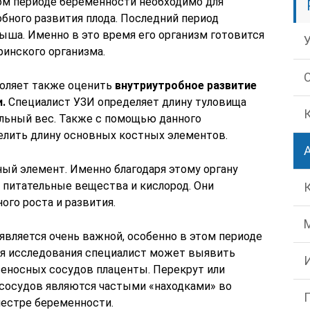
ом периоде беременности необходимо для
бного развития плода. Последний период
ыша. Именно в это время его организм готовится
ринского организма.
оляет также оценить
внутриутробное развитие
.
Специалист УЗИ определяет длину туловища
льный вес. Также с помощью данного
елить длину основных костных элементов.
ный элемент. Именно благодаря этому органу
 питательные вещества и кислород. Они
го роста и развития.
является очень важной, особенно в этом периоде
ия исследования специалист может выявить
еносных сосудов плаценты. Перекрут или
сосудов являются частыми «находками» во
местре беременности.