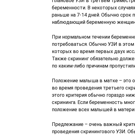
Плановое УЗИ в третьем триместре
беременности. В некоторых случая
раньше на 7-14 дней. Обычно срок
наблюдающий беременную женщину
При нормальном течении беременно
потребоваться. Обычно УЗИ в этом
которых во время первых двух исс
Также скрининг обязательно долж
по каким-либо причинам пропустил
Положение малыша в матке – это о
во время проведения третьего скр
этого критерия обычно гораздо ниж
скрининга. Если беременность мног
положение всех малышей в материн
Предлежание – очень важный крите
проведения скринингового УЗИ. Об