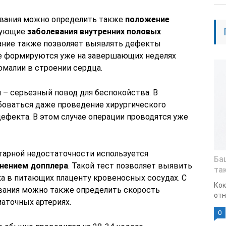
вания можно определить также
положение
вующие
заболевания внутренних половых
вание также позволяет выявлять дефекты
ые формируются уже на завершающих неделях
омалии в строении сердца.
– серьезный повод для беспокойства. В
боваться даже проведение хирургического
дефекта. В этом случае операции проводятся уже
тарной недостаточности используется
Ба
енением допплера
. Такой тест позволяет выявить
та
а в питающих плаценту кровеносных сосудах. С
Кок
ания можно также определить скорость
отн
аточных артериях.
0