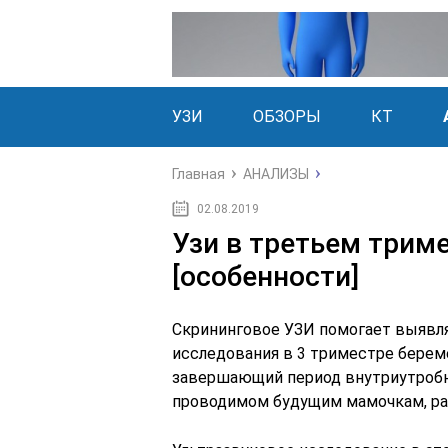
УЗИ
ОБЗОРЫ
КТ
Главная
АНАЛИЗЫ
02.08.2019
Узи в третьем трим
[особенности]
Скрининговое УЗИ помогает выявля
исследования в 3 триместре берем
завершающий период внутриутробн
проводимом будущим мамочкам, рас