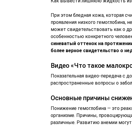
Как вывести лишнюю жидкость из 
При этом бледная кожа, которая с
проявления низкого гемоглобина, н
может свидетельствовать как о дру
особенностью конкретного челове
синеватый оттенок на протяжении
более верное свидетельство о не
Видео «Что такое малокр
Показательная видео-передача с д
распространенные вопросы о забол
Основные причины снижен
Понижение гемоглобина — это реак
организме. Причины, провоцирующи
различные. Развитию анемии могу