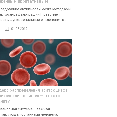
еренные, ирритативные]
ледование активности мозга методами
ектроэнцефалографии] позволяет
вить функциональные отклонения в...
01.08.2019
декс распределения эритроцитов
нижен или повышен — что это
ачит?
веносная система – важная
тавляющая организма человека.