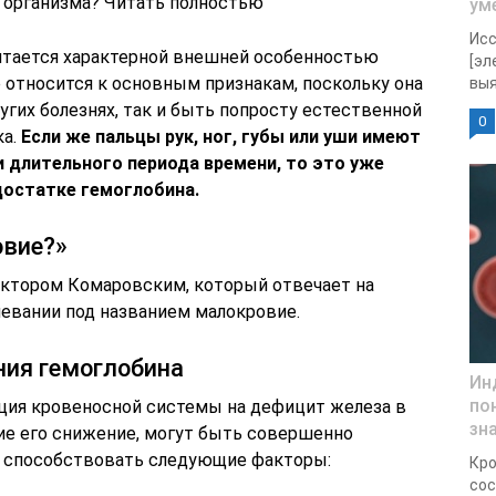
организма? Читать полностью
ум
Исс
читается характерной внешней особенностью
[эл
е относится к основным признакам, поскольку она
выя
гих болезнях, так и быть попросту естественной
0
ка.
Если же пальцы рук, ног, губы или уши имеют
 длительного периода времени, то это уже
достатке гемоглобина.
овие?»
октором Комаровским, который отвечает на
евании под названием малокровие.
ия гемоглобина
Ин
по
ция кровеносной системы на дефицит железа в
зн
е его снижение, могут быть совершенно
т способствовать следующие факторы:
Кро
сос