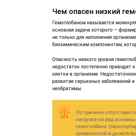
Чем опасен низкий гем
Гемоглобином называется молекуля
основная задача которого — форми
не только для наполнения организм
биохимическим компонентам, котор
Опасность низкого уровня гемоглоб
недостаток постепенно приводит к
клетки в организме. Недостаточно
развитие серьезных заболеваний и
необратимы.
По причине отсутствия 
нагрузка на ряд основн
гемоглобина транспорти
кровеносной и дыхатель