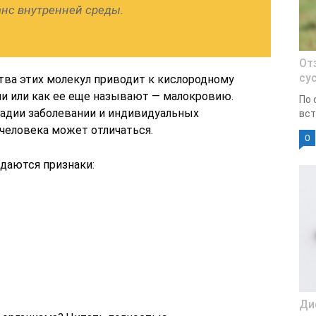
нс внутренней среды.
От
су
ва этих молекул приводит к кислородному
ии или как ее еще называют — малокровию.
По 
адии заболевании и индивидуальных
вст
человека может отличаться.
0
юдаются признаки:
.
Ди