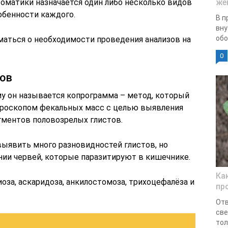
томатики назначается один либо несколько видов
же
обенности каждого.
В п
вну
обо
маться о необходимости проведения анализов на
0
тов
ому он называется копрограмма – метод, который
кроскопом фекальных масс с целью выявления
агментов половозрелых глистов.
ыявить много разновидностей глистов, но
ии червей, которые паразитируют в кишечнике.
Ка
оза, аскаридоза, анкилостомоза, трихоцефалёза и
пр
Отв
све
тол