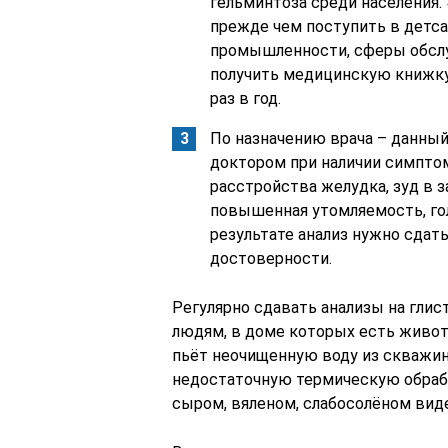
гельминтоза среди населения.
прежде чем поступить в детса
промышленности, сферы обслу
получить медицинскую книжку
раз в год.
По назначению врача – данный
доктором при наличии симптом
расстройства желудка, зуд в з
повышенная утомляемость, го
результате анализ нужно сдать
достоверности.
Регулярно сдавать анализы на глис
людям, в доме которых есть животн
пьёт неочищенную воду из скважин
недостаточную термическую обрабо
сыром, вяленом, слабосолёном виде,