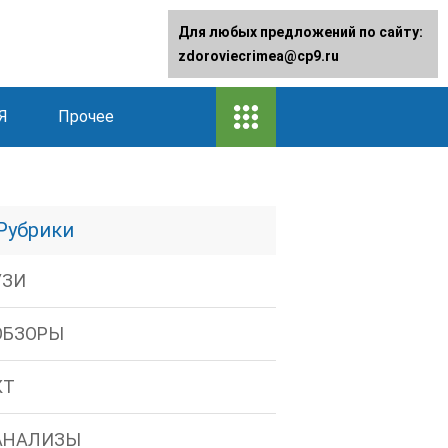
Для любых предложений по сайту:
zdoroviecrimea@cp9.ru
Я
Прочее
Рубрики
УЗИ
ОБЗОРЫ
КТ
АНАЛИЗЫ