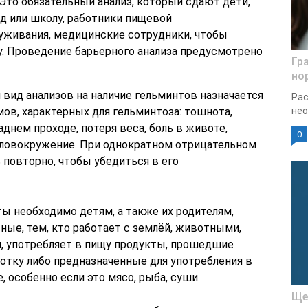
 Это обязательный анализ, который сдают дети,
д или школу, работники пищевой
живания, медицинские сотрудники, чтобы
. Проведение барьерного анализа предусмотрено
Гр
но
 вид анализов на наличие гельминтов назначается
Рас
ов, характерных для гельминтоза: тошнота,
нео
аднем проходе, потеря веса, боль в животе,
0
ловокружение. При однократном отрицательном
 повторно, чтобы убедиться в его
ты необходимо детям, а также их родителям,
ые, тем, кто работает с землёй, животными,
, употребляет в пищу продукты, прошедшие
тку либо предназначенные для употребления в
 особенно если это мясо, рыба, суши.
Ще