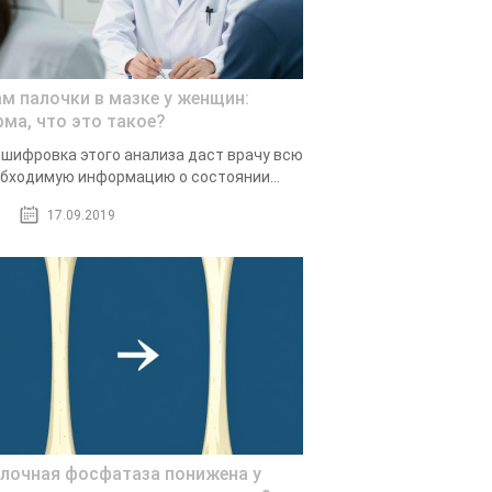
ам палочки в мазке у женщин:
рма, что это такое?
шифровка этого анализа даст врачу всю
бходимую информацию о состоянии...
17.09.2019
лочная фосфатаза понижена у